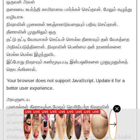
ஒருவன் அவள்
தலையை உயர்த்தி காமிராவை பார்க்கச் செய்தான். மேலும் கழுத்து
வழியாக
நிஷாவின் முலைகள் ஊஞ்சலாடுவதையும் பதிவு செய்தான்.
தீணாவின் முதுகிலும் ஒரு
தட்டு தட்டி வேகமாகச் செய்யச் சொல்ல தீணாவும் தன் வேகத்தை
அதிகப்படுத்தினான். நிஷாவின் பெண்மை தன் நாணங்களை
மெல்ல மெல்ல இழந்துவிட
இப்போது நிஷாவும் கண்மூடியபடி இன்பஒலிகளை முனுமுனுக்கத்
தொடங்கினாள்.
Your browser does not support JavaScript. Update it for a
better user experience.
அவளுடைய
முனகல்கள் தீணாவுக்கு மேலும் வெறியேற்ற நிஷாவின்
குண்டிகளை படபடவென்று
தட்டியபடி ஓங்கி ஓங்கி அறையத் தொடங்கினான். நிஷாவும்
காமச்சுழலில்
சிக்கியவளாய் தன் உடலை தாழ்த்தி குண்டியை இன்னும் உயர்த்திக்