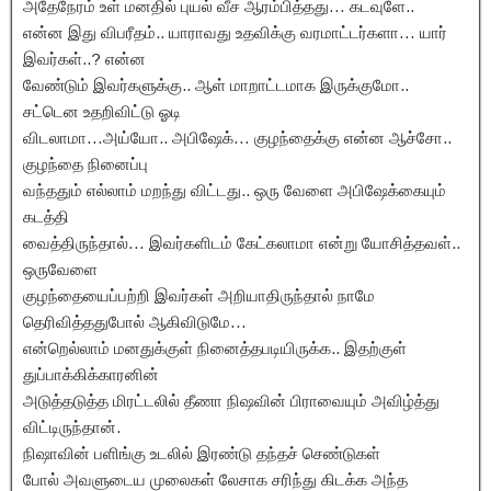
அதேநேரம் உள் மனதில் புயல் வீச ஆரம்பித்தது… கடவுளே..
என்ன இது விபரீதம்.. யாராவது உதவிக்கு வரமாட்டர்களா… யார்
இவர்கள்..? என்ன
வேண்டும் இவர்களுக்கு.. ஆள் மாறாட்டமாக இருக்குமோ..
சட்டென உதறிவிட்டு ஓடி
விடலாமா…அய்யோ.. அபிஷேக்… குழந்தைக்கு என்ன ஆச்சோ..
குழந்தை நினைப்பு
வந்ததும் எல்லாம் மறந்து விட்டது.. ஒரு வேளை அபிஷேக்கையும்
கடத்தி
வைத்திருந்தால்… இவர்களிடம் கேட்கலாமா என்று யோசித்தவள்..
ஒருவேளை
குழந்தையைப்பற்றி இவர்கள் அறியாதிருந்தால் நாமே
தெரிவித்ததுபோல் ஆகிவிடுமே…
என்றெல்லாம் மனதுக்குள் நினைத்தபடியிருக்க.. இதற்குள்
துப்பாக்கிக்காரனின்
அடுத்தடுத்த மிரட்டலில் தீணா நிஷவின் பிராவையும் அவிழ்த்து
விட்டிருந்தான்.
நிஷாவின் பளிங்கு உடலில் இரண்டு தந்தச் செண்டுகள்
போல் அவளுடைய முலைகள் லேசாக சரிந்து கிடக்க அந்த