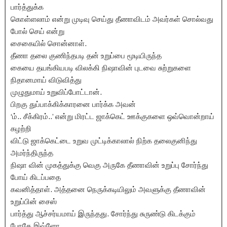
பார்த்துக்க
கொள்ளலாம் என்று முடிவு செய்து தீணாவிடம் அவர்கள் சொல்வது
போல் செய் என்று
சைகையில் சொன்னாள்.
தீணா தலை குணிந்தபடி தன் உறுப்பை மூடியிருந்த
கையை தயங்கியபடி விலக்கி நிஷாவின் புடவை சுற்றுகளை
நிதானமாய் விடுவித்து
முழுதுமாய் உறுவிப்போட்டான்.
பிறகு துப்பாக்கிக்காரனை பார்க்க அவன்
‘ம்.. சீக்கிரம்..’ என்று மிரட்ட ஜாக்கெட் ஊக்குகளை ஒவ்வொன்றாய்
கழற்றி
விட்டு ஜாக்கெட்டை உறுவ முட்டிக்காலால் நிற்க தலைகுனிந்து
அமர்ந்திருந்த
நிஷா வின் முகத்துக்கு வெகு அருகே தீணாவின் உறுப்பு சோர்ந்து
போய் கிடப்பதை
கவனித்தாள். அத்தனை நெருக்கடியிலும் அவளுக்கு தீணாவின்
உறுப்பின் சைஸ்
பார்த்து ஆச்சர்யமாய் இருந்தது. சோர்ந்து சுருண்டு கிடக்கும்
போதே இவ்ளோ