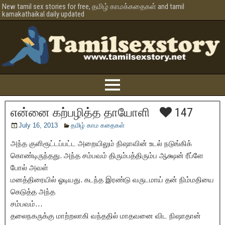
New tamil sex stories for free, தமிழ் காமக்கதைகள் and tamil
kamakathaikal daily updated
என்னை கற்பழித்த தாயோளி
147
July 16, 2013
தமிழ் காம கதைகள்
அந்த குளிரூட்டப்பட்ட அறையிலும் நிஷாவின் உடல் நடுங்கிக்
கொண்டிருந்தது. அந்த சம்பவம் திரும்பத்திரும்ப ஆக்ஷன் ரீப்ளே
போல் அவள்
மனத்திரையில் ஓடியது. கடந்த இரண்டு வருடமாய் தன் நிம்மதியை
கெடுத்த அந்த
சம்பவம்…
தலைநகருக்கு மாற்றலாகி வந்ததில் மாதவனை விட நிஷாதான்