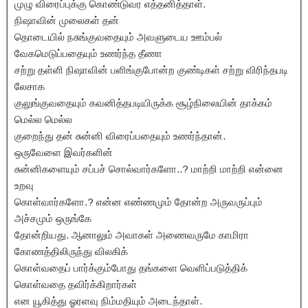
முழு விரைப்புக்கு கொண்டுவர எத்தனித்தாள்.
நிஷாவின் முலைகள் தன்
தொடையில் நசுங்குவதையும் அவளுடைய ஊம்பல்
வேகமெடுப்பதையும் உணர்ந்த தீணா
சற்று தள்ளி நிஷாவின் பளிங்குபோன்ற குண்டிகள் சற்று விரிந்தபடி
லேசாக
குலுங்குவதையும் கவனித்தபடியிருக்க சூழ்நிலையின் தாக்கம்
மெல்ல மெல்ல
குறைந்து தன் சுன்னி விரைப்பதையும் உணர்ந்தான்.
ஒருவேளை இவர்களின்
சுன்னிகளையும் சப்பச் சொல்வார்களோ..? மாற்றி மாற்றி என்னை
உறவு
கொள்வார்களோ.? என்ன எண்ணமும் தோன்ற அருவருப்பும்
அச்சமும் ஒருங்கே
தோன்றியது. ஆனாலும் அவாகள் அணைவருமே காமிரா
கோணத்திலிருந்து விலகிக்
கொள்வதைப் பார்க்கும்போது தங்களை வெளிப்படுத்திக்
கொள்வதை தவிர்க்கிறார்கள்
என யூகித்து ஓரளவு நிம்மதியும் அடைந்தாள்.