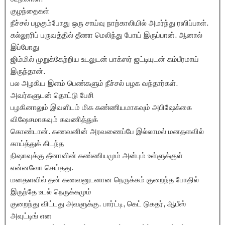
குழந்தைகள்
நீச்சல் பழகும்போது ஒரு சாய்வு நாற்காலியில் அமர்ந்து ரஸிப்பாள்.
கல்லூரிப் பருவத்தில் தீணா மெலிந்து போய் இருப்பான். ஆனால்
இப்போது
ஜிம்மில் முறுக்கேற்றிய உடலுடன் பாக்ஸர் ஜட்டியுடன் கம்பீரமாய்
இருந்தான்.
பல அழகிய இளம் பெண்களும் நீச்சல் பழக வந்தார்கள்.
அவர்களுடன் தொட்டு பேசி
பழகினாலும் இவளிடம் மிக கண்ணியமாகவும் அபிஷேக்கை
விஷேசமாகவும் கவணித்துக்
கொண்டான். கணவனின் அரவணைப்பே இல்லாமல் மனதளவில்
காய்த்துக் கிடந்த
நிஷாவுக்கு தீனாவின் கண்ணியமும் அன்பும் உள்ளுக்குள்
என்னவோ செய்தது.
மனதளவில் தன் கணவனுடனான நெருக்கம் குறைந்த போதில்
இருந்தே உடல் நெருக்கமும்
குறைந்து விட்டது அவளுக்கு. பார்ட்டி, கெட் டுகதர், ஆபீஸ்
அவுட்டிங் என