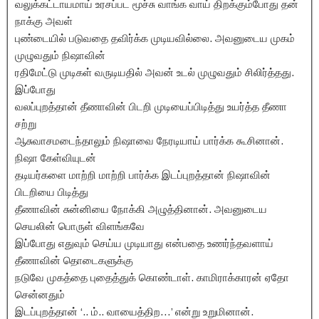
வலுக்கட்டாயமாய் உரசப்பட மூச்சு வாங்க வாய் திறக்கும்போது தன்
நாக்கு அவள்
புண்டையில் படுவதை தவிர்க்க முடியவில்லை. அவனுடைய முகம்
முழுவதும் நிஷாவின்
ரதிமேட்டு முடிகள் வருடியதில் அவன் உடல் முழுவதும் சிலிர்த்தது.
இப்போது
வலப்புறத்தான் தீணாவின் பிடறி முடியைப்பிடித்து உயர்த்த தீணா
சற்று
ஆசுவாசமடைந்தாலும் நிஷாவை நேரடியாய் பார்க்க கூசினான்.
நிஷா கேள்வியுடன்
தடியர்களை மாற்றி மாற்றி பார்க்க இடப்புறத்தான் நிஷாவின்
பிடறியை பிடித்து
தீணாவின் சுன்னியை நோக்கி அழுத்தினான். அவனுடைய
செயலின் பொருள் விளங்கவே
இப்போது எதுவும் செய்ய முடியாது என்பதை உணர்ந்தவளாய்
தீணாவின் தொடைகளுக்கு
நடுவே முகத்தை புதைத்துக் கொண்டாள். காமிராக்காரன் ஏதோ
சென்னதும்
இடப்புறத்தான் ‘.. ம்.. வாயைத்திற…’ என்று உறுமினான்.