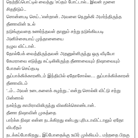
நெற்றிப்பொட்டில் வைத்து ‘சப்தம் போட்டால்.. இவன் மூளை
சிதறிடும்..
சொன்னபடி செய்..’என்றான். அவளை நெறுக்கி அமர்ந்திருந்த
தீணாவின் உடல்
நடுங்குவதை உணர்ந்தவள் தானும் சற்று நடுங்கியபடி
அனிச்சையாய் முந்தானையை
நழுவ விட்டாள்.
தோல்பேக் வைத்திருந்தவன் அதனுள்ளிருந்து ஒரு வீடியோ
கேமராவை எடுத்து கட்டிலிலிருந்த தீணாவையும் நிஷாவையும்
போகஸ் செய்தபடி
துப்பாக்கிக்காரனிடம் இந்தியில் ஏதோசோல்ல… துப்பாக்கிக்காரன்
தீணாவிடம்
‘..ம்.. அவள் உடைகளைக் கழற்று..’ என்று சொல்லி விட்டு சற்று
பின்னால்
நகர்ந்து காமிராவிலிருந்து விலகிக்கொண்டான்.
தீணா நிஷாவின் முகத்தை
பார்க்க நிஷா என்ன நடக்கிறது என்பது புரிபடாவிட்டாலும் ஏதோ
விபரீதம்
நடக்கப்போகிறது.. இப்போதைக்கு உயிர் முக்கியம்.. மற்றதை பிறகு