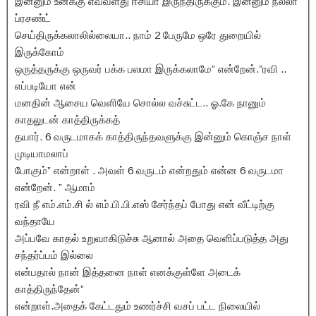
இன்னும் உனக்கு எவ்வளது ஈசியா இருந்திருக்கும். இன்னும் நல்லா
ப்ரசண்ட்
செய்திருக்கலாலில்லையா.. நாம் 2 பேருமே ஒரே துறையில்
இருக்கோம்
ஒருத்தருக்கு ஒருவர் பக்க பலமா இருக்கலாமே” என்றேன்.”ரவி ..
எப்படியோ என்
மனதின் ஆசைய வெளியே சொல்ல வச்சுட்ட.. ஓ.கே நானும்
காதலுடன் காத்திருக்கத்
தயார். 6 வருடமாகக் காத்திருந்தவளுக்கு இன்னும் கொஞ்ச நாள்
முடியாமலாப்
போகும்” என்றாள் . அவள் 6 வருடம் என்றதும் என்ன 6 வருடமா
என்றேன். ” ஆமாம்
ரவி நீ எம்.எம்.சி ல் எம்.பி.பி.எஸ் சேர்ந்தப் போது என் வீட்டிற்கு
வந்தாயே
அப்பவே காதல் உறுவாகிடுச்சு ஆனால் அதை வெளிப்படுத்த அது
சந்தர்ப்பம் இல்லை
என்பதால் நான் இத்தனை நாள் எனக்குள்ளே அடைக்
காத்திருந்தேன்”
என்றாள்.அதைக் கேட்டதும் உணர்ச்சி வசப் பட்ட நிலையில்