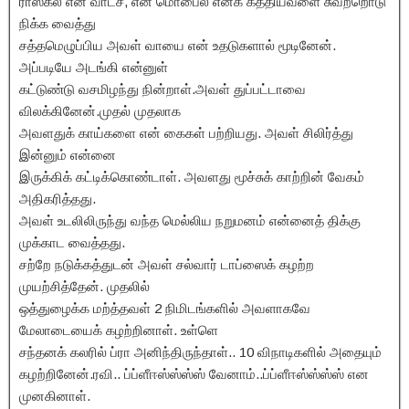
ராஸ்கல் என் வாட்ச், என் மொபைல் எனக் கத்தியவளை சுவற்றொடு
நிக்க வைத்து
சத்தமெழுப்பிய அவள் வாயை என் உதடுகளால் மூடினேன்.
அப்படியே அடங்கி என்னுள்
கட்டுண்டு வசமிழந்து நின்றாள்.அவள் துப்பட்டாவை
விலக்கினேன்.முதல் முதலாக
அவளதுக் காய்களை என் கைகள் பற்றியது. அவள் சிலிர்த்து
இன்னும் என்னை
இருக்கிக் கட்டிக்கொண்டாள். அவளது மூச்சுக் காற்றின் வேகம்
அதிகரித்தது.
அவள் உடலிலிருந்து வந்த மெல்லிய நறுமனம் என்னைத் திக்கு
முக்காட வைத்தது.
சற்றே நடுக்கத்துடன் அவள் சல்வார் டாப்ஸைக் கழற்ற
முயற்சித்தேன். முதலில்
ஒத்துழைக்க மற்த்தவள் 2 நிமிடங்களில் அவளாகவே
மேலாடையைக் கழற்றினாள். உள்ளெ
சந்தனக் கலரில் ப்ரா அனிந்திருந்தாள்.. 10 விநாடிகளில் அதையும்
கழற்றினேன்.ரவி.. ப்ப்ளீஈஸ்ஸ்ஸ்ஸ் வேனாம்..ப்ப்ளீஈஸ்ஸ்ஸ்ஸ் என
முனகினாள்.