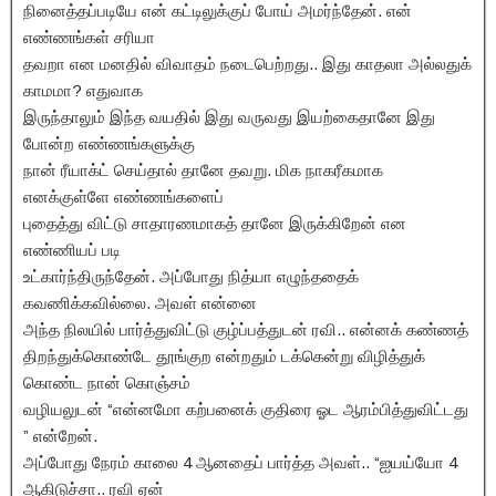
நினைத்தப்படியே என் கட்டிலுக்குப் போய் அமர்ந்தேன். என்
எண்ணங்கள் சரியா
தவறா என மனதில் விவாதம் நடைபெற்றது.. இது காதலா அல்லதுக்
காமமா? எதுவாக
இருந்தாலும் இந்த வயதில் இது வருவது இயற்கைதானே இது
போன்ற எண்ணங்களுக்கு
நான் ரீயாக்ட் செய்தால் தானே தவறு. மிக நாகரீகமாக
எனக்குள்ளே எண்ணங்களைப்
புதைத்து விட்டு சாதாரணமாகத் தானே இருக்கிறேன் என
எண்ணியப் படி
உட்கார்ந்திருந்தேன். அப்போது நித்யா எழுந்ததைக்
கவணிக்கவில்லை. அவள் என்னை
அந்த நிலயில் பார்த்துவிட்டு குழ்ப்பத்துடன் ரவி.. என்னக் கண்ணத்
திறந்துக்கொண்டே தூங்குற என்றதும் டக்கென்று விழித்துக்
கொண்ட நான் கொஞ்சம்
வழியலுடன் “என்னமோ கற்பனைக் குதிரை ஓட ஆரம்பித்துவிட்டது
” என்றேன்.
அப்போது நேரம் காலை 4 ஆனதைப் பார்த்த அவள்.. “ஐயய்யோ 4
ஆகிடுச்சா.. ரவி ஏன்